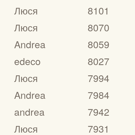
Люся
8101
Люся
8070
Andrea
8059
edeco
8027
Люся
7994
Andrea
7984
andrea
7942
Люся
7931